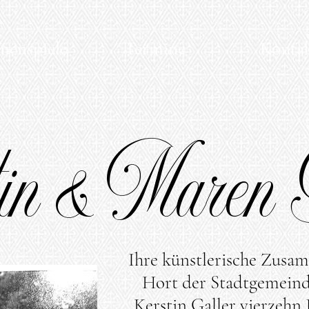
nenspiele
Termine
Konta
in & Maren
Ihre künstlerische Zusa
Hort der Stadtgemeind
Kerstin Galler vierzehn 