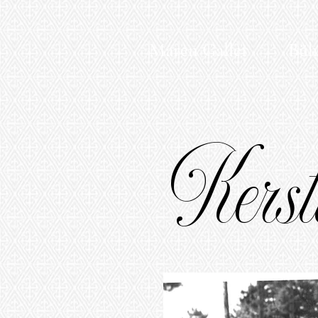
Maren Galler
Büh
Kerst