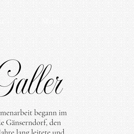
kt
Mehr
Galler
mmenarbeit begann im
e Gänserndorf, den
Jahre lang leitete und