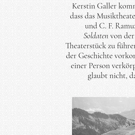
Kerstin Galler komm
dass das Musiktheat
und C. F. Ram
Soldaten
von der
Theaterstück zu führe
der Geschichte vork
einer Person verkörp
glaubt nicht, d