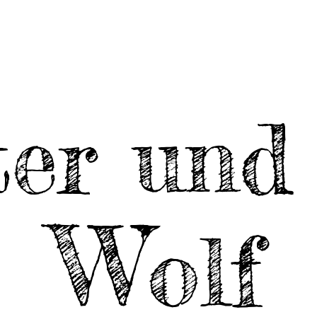
nenspiele
Termine
Konta
ter und
W
olf