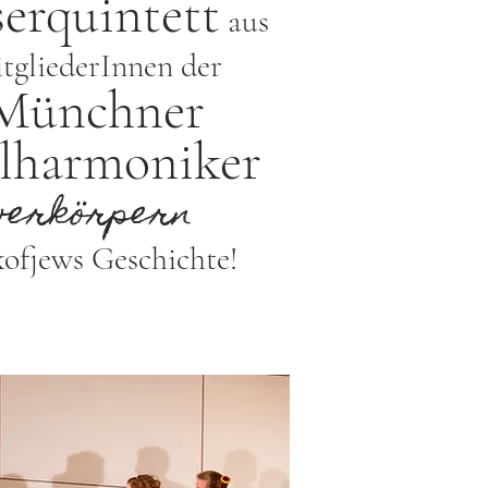
serquintett
aus
tgliederInnen der
Münchner
lharmoniker
verkörpern
ofjews Geschichte!