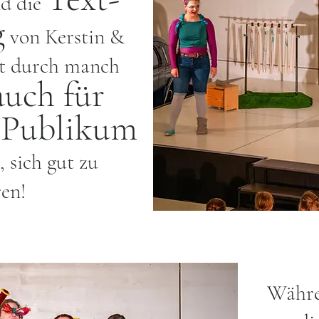
d die
g
von Kerstin &
et durch manch
auch für
 Publikum
, sich gut zu
en!
W
ähr