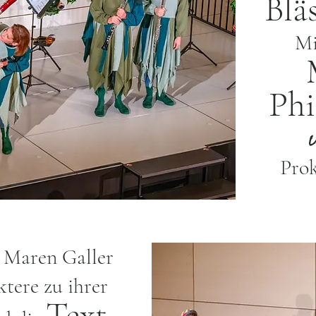
Blä
Mi
Phi
Prok
 Maren Galler
ktere zu ihrer
Text-