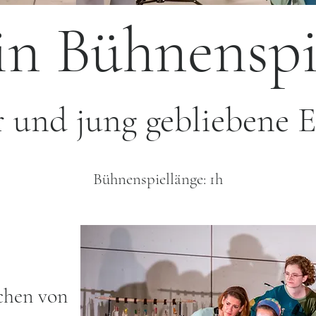
in Bühnenspi
r und jung gebliebene 
Bühnenspiellänge: 1h
chen von