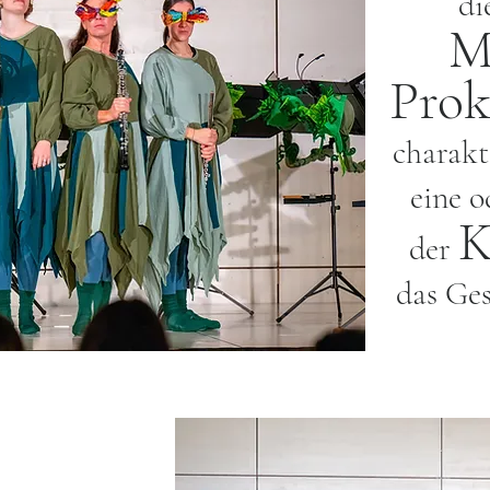
di
M
Prok
charakt
eine o
K
der
das Ge