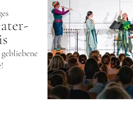
ges
ater-
is
 gebliebene
e!