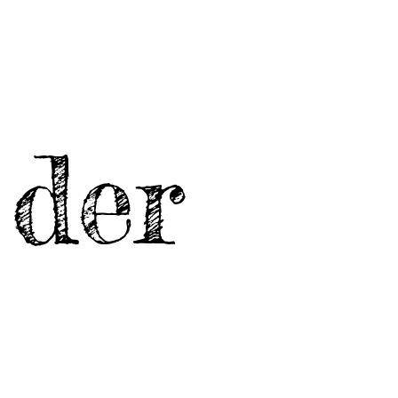
kt
Mehr
 der