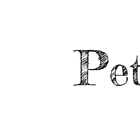
Maren Galler
Büh
P
e