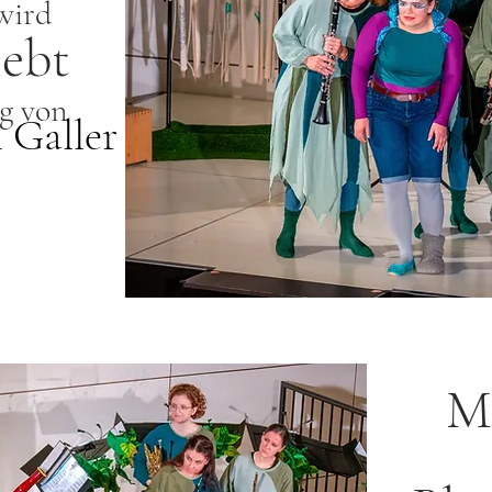
wird
lebt
ng
von
 Galler
M